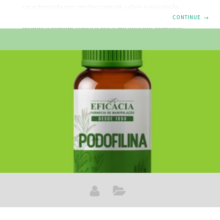
caracterizada por um descontrole sobre a ejaculação,
devido a fatores psicológicos e emocionais e ocorre
CONTINUE
→
quando o homem atinge o orgasmo logo nos primeiros
segundos após a penetração ou antes de ter penetrado,
tornando a relação sexual insatisfatória para o casal. Esta
disfunção sexual é mais comum em adolescentes, devido
às alterações hormonais, que os tornam mais excitáveis,
mas também pode surgir no adulto, estando, nestes
casos, mais