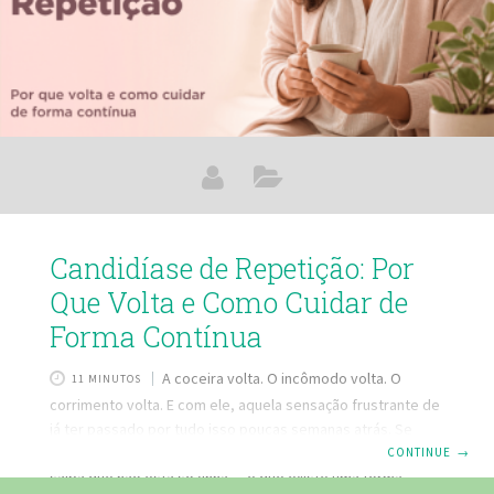
Candidíase de Repetição: Por
Que Volta e Como Cuidar de
Forma Contínua
A coceira volta. O incômodo volta. O
11 MINUTOS
corrimento volta. E com ele, aquela sensação frustrante de
já ter passado por tudo isso poucas semanas atrás. Se
você convive com episódios frequentes de candidíase,
CONTINUE
→
saiba que não está sozinha — e que existe uma forma