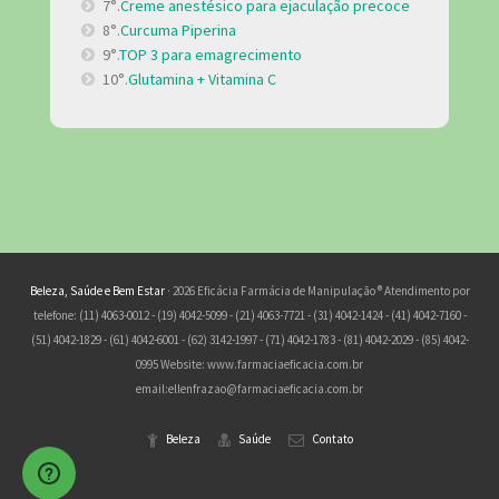
7°.
Creme anestésico para ejaculação precoce
8°.
Curcuma Piperina
9°.
TOP 3 para emagrecimento
10°.
Glutamina + Vitamina C
Beleza, Saúde e Bem Estar
· 2026 Eficácia Farmácia de Manipulação ® Atendimento por
telefone: (11) 4063-0012 - (19) 4042-5099 - (21) 4063-7721 - (31) 4042-1424 - (41) 4042-7160 -
(51) 4042-1829 - (61) 4042-6001 - (62) 3142-1997 - (71) 4042-1783 - (81) 4042-2029 - (85) 4042-
0995 Website: www.farmaciaeficacia.com.br
email:
ellenfrazao@farmaciaeficacia.com.br
Beleza
Saúde
Contato