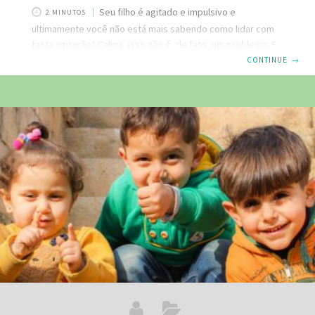
Seu filho é agitado e impulsivo e
2 MINUTOS
ultimamente você não está mais sabendo como lidar com
tanta agitação? Calma, isso não é, de fato, um problema. E
temos aqui algumas dicas importantes para aprender a
CONTINUE
→
conviver bem com isso, sem surtar. Aprenda como aqui.
Conheça a linha floral kids Clique aqui! Antes de qualquer
coisa, precisamos dizer que crianças são assim mesmo.
Pulam, correm, dançam, choram, gritam, caem. Estar em
constante atividade e ser impulsivas é uma característica
comum no decorrer do