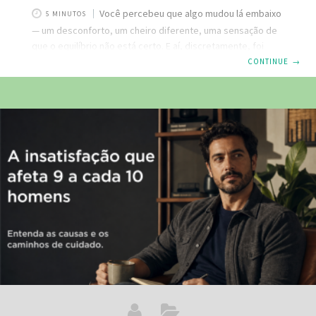
Você percebeu que algo mudou lá embaixo
5 MINUTOS
— um desconforto, um cheiro diferente, uma sensação de
que o equilíbrio não está certo. E aí, discretamente, foi
pesquisar. Isso é mais comum do que parece, e não tem
CONTINUE
→
nada de errado nisso. A saúde íntima feminina depende de
um ecossistema delicado: a flora vaginal. Quando esse
equilíbrio é quebrado — por antibióticos, variações
hormonais, estresse ou outros fatores — sintomas
desconfortáveis podem aparecer. É justamente aqui que o
probiótico vaginal entra como aliado.