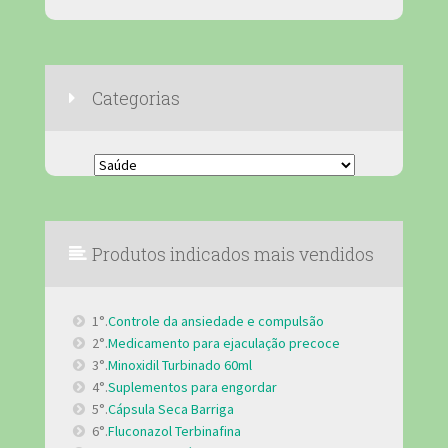
Categorias
Categorias
Produtos indicados mais vendidos
1°.
Controle da ansiedade e compulsão
2°.
Medicamento para ejaculação precoce
3°.
Minoxidil Turbinado 60ml
4°.
Suplementos para engordar
5°.
Cápsula Seca Barriga
6°.
Fluconazol Terbinafina