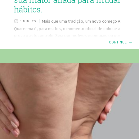
hábitos.
Mais que uma tradição, um novo começo A
1 MINUTO
Quaresma é, para muitos, o momento oficial de colocar a
prova o autocontrole. Seja por motivos espirituais ou por
uma meta pessoal de saúde, abandonar vícios como o
CONTINUE
→
cigarro, o álcool ou o excesso de açúcar exige mais do que
apenas “força de vontade” — exige estratégia biológica. Na
Farmácia Eficácia, entendemos que o corpo sente a falta
dessas substâncias. Por isso, selecionamos fórmulas
manipuladas que ajudam a equilibrar os
neurotransmissores e facilitar sua