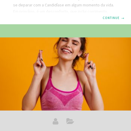
se deparar com a Candidíase em algum momento da vida.
Em princípio, é um desconforto, que inclui corrimento,
coceira incômoda e persistente, fissuras e ardência ao
CONTINUE
→
urinar. Basicamente, Candida Albicans, é uma espécie de
fungo que naturalmente habita a região íntima feminina mas
que ao se multiplicar de forma descontrolada, geram
instabilidades no organismo. Relação Sexual: Posso Infectar
meu parceiro? Sim! Primeiramente a candidíase não é algo
exclusivo a mulheres ela também pode ocorrer em