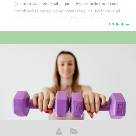
Você sabia que a desidratação pode causar
8 MINUTOS
complicações sérias, como convulsões, insuficiência renal
e queda no volume de sangue? É justamente no calor do
verão que precisamos prestar atenção à ingestão de
CONTINUE
→
líquidos para evitar um problema muito comum nessa
estação do ano, a desidratação, que é a perda da água do
corpo, incluindo eletrólitos vitais como sódio, cloreto e
potássio. Necessitamos de água para funções
importantes, como a regulagem da temperatura do corpo,
a manutenção da saúde da pele e das