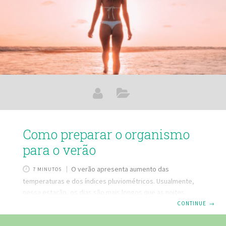
Como preparar o organismo
para o verão
O verão apresenta aumento das
7 MINUTOS
temperaturas e dos índices pluviométricos. Usualmente,
nessa estação, os dias são mais longos que as noites
devido à maior incidência solar em um dos hemisférios.
CONTINUE
→
Nessa época, podem ser observadas mudanças repentinas
do tempo, ocorrendo as conhecidas chuvas de verão.