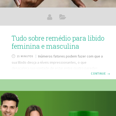
Tudo sobre remédio para libido
feminina e masculina
Inúmeros fatores podem fazer com que a
15 MINUTOS
sua libido desça a níveis impressionantes, o que
desacelera sua vontade de estar entre quatro paredes
com outra pessoa. Mas, se você quer mesmo virar este
CONTINUE
→
jogo, nós da Farmácia Eficácia, podemos te proporcionar
algumas soluções. Principais causas para a diminuição ou a
falta de libidoLubrificante Afrodisíaco para Libido
FemininaCápsulas Super Libido masculinaComposto
Estimulante Sexual para aumentar a sua libido.Melhorar a
libido com homeopatiaAlimentos que aumentam a libido
Falta de libido masculina e feminina A