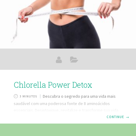
Chlorella Power Detox
Descubra o segredo para uma vida mais
3 MINUTOS
saudável com uma poderosa fonte de 8 aminoácidos
essenciais. Desintoxique, revitalize e transforme sua vida
com Chlorella Power Detox! ´´Com a Chlorella Power Detox
CONTINUE
→
você vai fazer uma verdadeira varredura em seu corpo,
eliminando as toxinas, excesso de gordura e de açúcar que