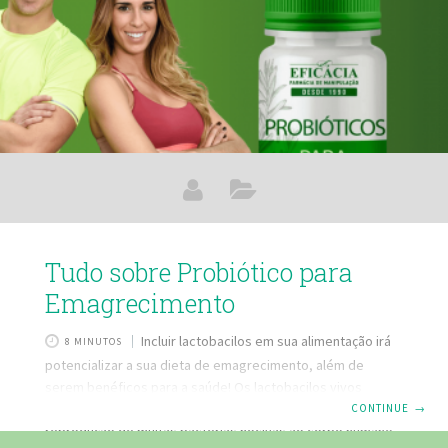
Tudo sobre Probiótico para
Emagrecimento
Incluir lactobacilos em sua alimentação irá
8 MINUTOS
potencializar a sua dieta de emagrecimento, além de
serem benéficos para a saúde! Os lactobacilos vivos
mantêm o perfeito equilíbrio da flora intestinal, reduz a
CONTINUE
→
reprodução de muitas bactérias nocivas ao corpo humano,