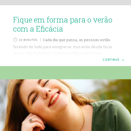
Fique em forma para o verão
com a Eficácia
Cada dia que passa, as pessoas estão
10 MINUTOS
fazendo de tudo para emagrecer. Isso inclui desde fazer
dietas “mirabolantes”, tomar remédios e até fazer
exercícios físicos sem nenhuma orientação médica, o que
CONTINUE
→
pode ser um grande risco para a saúde. O inverno está
terminando e a estação quente, ou seja, o verão está se
aproximando. Esse é o período no qual as pessoas
começam a correr contra a balança. Com o verão se
aproximando, muita gente fica preocupada em buscar
soluções para perder