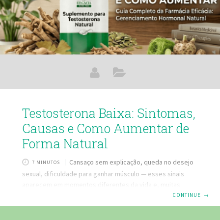
Testosterona Baixa: Sintomas,
Causas e Como Aumentar de
Forma Natural
Cansaço sem explicação, queda no desejo
7 MINUTOS
sexual, dificuldade para ganhar músculo — esses sinais
aparecem em momentos diferentes da vida e, muitas
vezes, passam despercebidos por anos. Em homens a
CONTINUE
→
partir dos 40 anos e em mulheres em qualquer fase adulta,
a testosterona baixa é uma causa comum e