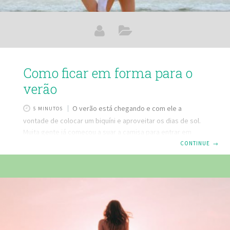
Como ficar em forma para o
verão
O verão está chegando e com ele a
5 MINUTOS
vontade de colocar um biquíni e aproveitar os dias de sol.
Muita gente já começou a suar a camisa para entrar em
forma! E não pense que é tarde demais para começar a
CONTINUE
→
fazer uma atividade física regularmente e ajustar a
alimentação para estar com corpinho de verão. Por isso,
para quem ainda não está totalmente satisfeita com a
silhueta, uma boa notícia: ainda dá tempo de entrar em
forma! Que tal, para começar, inserir na dieta alguns