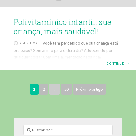
Polivitamínico infantil: sua
criança, mais saudável!
Você tem percebido que sua criança está
2 MINUTOS
pra baixo? Sem ânimo para o dia a dia? Adoecendo por
qualquer coisa? Com uma alimentação nada rica?
Polivitamínico infantil pode ser a chave para dar mais saúde
CONTINUE
→
e disposição ao seu pimpolho. Saiba o porquê! O que é o
Polivitamínico infantil? Esta é a solução ideal para quem
quer deixar a vida da criança mais saudável, uma vez que
1
2
…
50
Próximo artigo
sua fórmula possui uma forte combinação de vitaminas e
minerais que estão naqueles alimentos que,