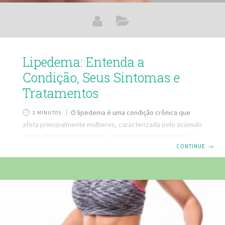
Lipedema: Entenda a
Condição, Seus Sintomas e
Tratamentos
O lipedema é uma condição crônica que
2 MINUTOS
afeta principalmente mulheres, caracterizada pelo acúmulo
desproporcional de gordura, especialmente nas pernas e,
às vezes, nos braços. Frequentemente confundido com
CONTINUE
→
obesidade ou celulite, o lipedema é uma condição distinta
que requer um entendimento científico aprofundado para
um diagnóstico e tratamento eficazes. O que é Lipedema?
O lipedema é uma doença vascular crônica que provoca o
aumento desproporcional de gordura nas extremidades
inferiores do corpo, principalmente nas pernas, quadris e
tornozelos, e ocasionalmente nos braços. Esta