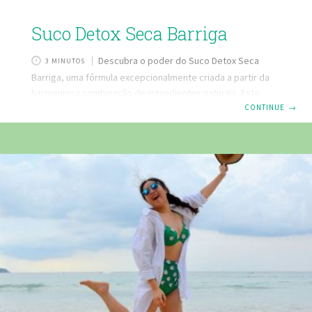
Suco Detox Seca Barriga
Descubra o poder do Suco Detox Seca
3 MINUTOS
Barriga, uma fórmula excepcionalmente criada a partir da
harmoniosa combinação de ingredientes naturais. Este
suco é um valioso aliado em sua jornada em busca de um
CONTINUE
→
corpo mais saudável e vibrante. A cada gole, você estará
mais perto de transformar sua saúde! SUCO DETOX SECA
BARRIGA Ao incluir o Suco Detox Seca Barriga em sua vida,
você estará dando um passo firme em direção à
transformação pessoal e ao seu melhor eu. Não perca mais