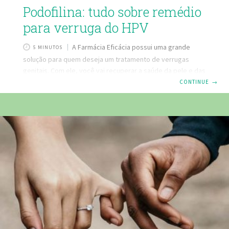
Podofilina: tudo sobre remédio
para verruga do HPV
A Farmácia Eficácia possui uma grande
5 MINUTOS
solução para quem deseja um tratamento de verrugas
genitais. Com ele, você vai recuperar a saúde da pele e das
mucosas, livre das lesões causadas pelo HPV. Confira agora
CONTINUE
→
e livre-se das verrugas indesejadas! Neste artigo, você vai
aprender: O que significa HPV Tratamento eficaz para
verrugas genitais (HPV). Tudo sobre o remédio Podofilina
25% Modo de uso Podofilina 25% para HPV Mas, afinal, o
que é HPV? A importância do sexo seguro é extrema, não