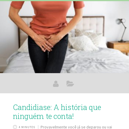
tanto prejudicam o seu corpo. Com isso, você consegue
absorver melhor os nutrientes. A Chlorella Power Detox vai
cuidar da sua saúde, do seu corpo e da sua pele, auxiliando
na prevenção
Candidiase: A história que
ninguém te conta!
Provavelmente você já se deparou ou vai
4 MINUTOS