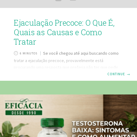
Ejaculação Precoce: O Que É,
Quais as Causas e Como
Tratar
Se você chegou até aqui buscando como
6 MINUTOS
tratar a ejaculação precoce, provavelmente está
procurando uma resposta que preferia não ter que pedir
em voz alta. E tudo bem. A ejaculação precoce é uma das
CONTINUE
→
queixas masculinas mais comuns no mundo — estudos
indicam que afeta entre 20% e 30% dos homens em algum
momento da vida — e ainda assim continua sendo um
assunto cercado de silêncio e vergonha desnecessários.
Este artigo foi escrito para quem quer entender o que está
acontecendo