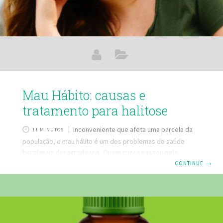
Mau Hábito: causas e
tratamento para halitose
Inconveniente que afeta uma parcela da
11 MINUTOS
população, o mau hálito é um dos problemas de saúde
bucal mais desagradáveis. Quem nunca passou pela
constrangedora situação de perceber o mau hálito de outra
CONTINUE
→
pessoa durante uma conversa? Pois é, além do
desagradável odor, muitas pessoas não sabem que
possuem halitose e por isso nada fazem para melhor.
Neste artigo, vamos explorar alguns temas sobre mau
hálito, como: A fórmula para mau hálito da Farmácia Eficácia