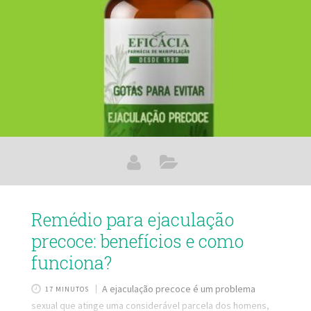
Aprenda como usar o Spray para o mau hálito Como saber
se tenho mau hálito?
Remédio para ejaculação
precoce: benefícios e como
funciona?
A ejaculação precoce é um problema
17 MINUTOS
sexual que atinge uma considerável parcela dos homens,