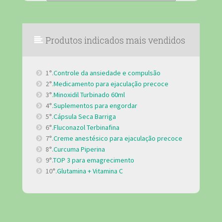
Produtos indicados mais vendidos
1°.
Controle da ansiedade e compulsão
2°.
Medicamento para ejaculação precoce
3°.
Minoxidil Turbinado 60ml
4°.
Suplementos para engordar
5°.
Cápsula Seca Barriga
6°.
Fluconazol Terbinafina
7°.
Creme anestésico para ejaculação precoce
8°.
Curcuma Piperina
9°.
TOP 3 para emagrecimento
10°.
Glutamina + Vitamina C