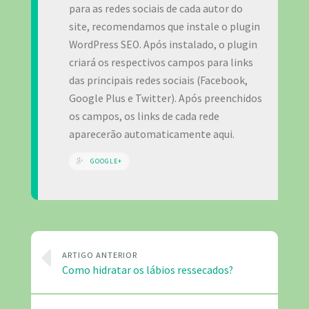
para as redes sociais de cada autor do
site, recomendamos que instale o plugin
WordPress SEO. Após instalado, o plugin
criará os respectivos campos para links
das principais redes sociais (Facebook,
Google Plus e Twitter). Após preenchidos
os campos, os links de cada rede
aparecerão automaticamente aqui.
GOOGLE+
ARTIGO ANTERIOR
Como hidratar os lábios ressecados?