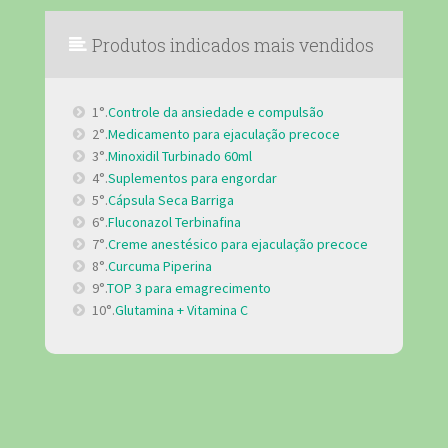
Produtos indicados mais vendidos
1°.
Controle da ansiedade e compulsão
2°.
Medicamento para ejaculação precoce
3°.
Minoxidil Turbinado 60ml
4°.
Suplementos para engordar
5°.
Cápsula Seca Barriga
6°.
Fluconazol Terbinafina
7°.
Creme anestésico para ejaculação precoce
8°.
Curcuma Piperina
9°.
TOP 3 para emagrecimento
10°.
Glutamina + Vitamina C