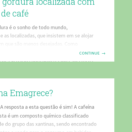
 gordura localizada com
eróbico, estimula o sistema nervoso central
energia para as atividades.
 de café
ura é o sonho de todo mundo,
e as localizadas, que insistem em se alojar
em que são menos desejadas. Como
umas pessoas acreditam que fazer centenas
CONTINUE
→
 de exercícios para uma região específica é
ra queimar gorduras localizadas. Mas, na
 repetição apenas reforçará a estrutura
ular daquela região — nada de queimar
ína Emagrece?
vem a pergunta que não quer calar: então
r para dar fim a este pesadelo? A equipe
A resposta a esta questão é sim! A cafeína
ta é um composto químico classificado
de do grupo das xantinas, sendo encontrado