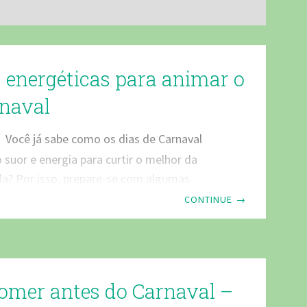
 energéticas para animar o
rnaval
Você já sabe como os dias de Carnaval
suor e energia para curtir o melhor da
da? Por isso, prepare-se com algumas
éticas que vão te deixar “ligado” para
CONTINUE
→
folia! Além de uma alimentação equilibrada,
rduras e mais nutrientes e fibras, algumas
apazes de fornecer mais energia para os
descontração entre um bloco e outro.
omer antes do Carnaval –
damente algumas bebidas energéticas para