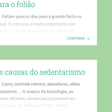
gente sabe que os energéticos são
ara o folião
Faltam poucos dias para a grande festa no
naval. E com isso, é muito importante que
o seu corpo para aguentar dias de muita
s alcoólicas e poucas noites de sono. Mais
CONTINUE
→
o Carnaval? Saiba como! O interessante para
ue antecedem o carnaval é consumir
alimentos com boa fonte de vitamina C,
plo a laranja, limão, acerola e a tangerina.
s causas do sedentarismo
pode preparar o seu fígado, consumindo
nsiderados
Carro, controle remoto, elevadores, vídeo
tadores… O avanço da tecnologia, ao
timas décadas, vieram para promover um
to para o ser humano. Porém, muitas