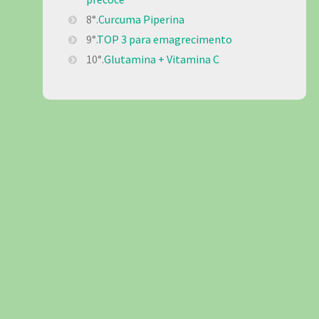
8°.
Curcuma Piperina
9°.
TOP 3 para emagrecimento
10°.
Glutamina + Vitamina C