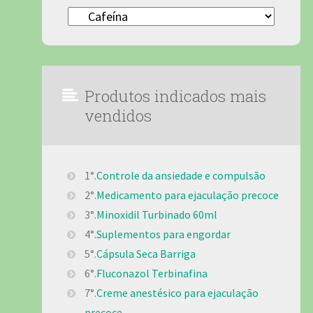
Categorias
Produtos indicados mais
vendidos
1°.
Controle da ansiedade e compulsão
2°.
Medicamento para ejaculação precoce
3°.
Minoxidil Turbinado 60ml
4°.
Suplementos para engordar
5°.
Cápsula Seca Barriga
6°.
Fluconazol Terbinafina
7°.
Creme anestésico para ejaculação
precoce