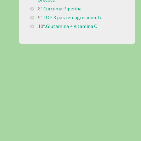
8°.
Curcuma Piperina
9°.
TOP 3 para emagrecimento
10°.
Glutamina + Vitamina C