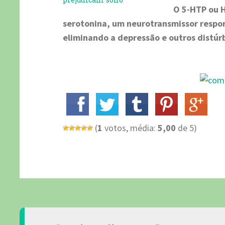
O 5-HTP ou H
serotonina, um neurotransmissor respo
eliminando a depressão e outros distúr
(
1
votos, média:
5,00
de 5)