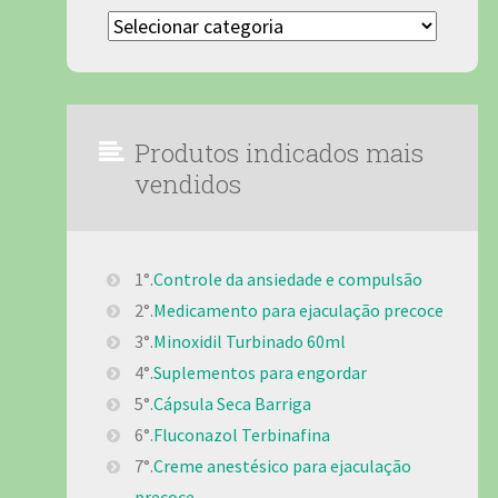
Categorias
Produtos indicados mais
vendidos
1°.
Controle da ansiedade e compulsão
2°.
Medicamento para ejaculação precoce
3°.
Minoxidil Turbinado 60ml
4°.
Suplementos para engordar
5°.
Cápsula Seca Barriga
6°.
Fluconazol Terbinafina
7°.
Creme anestésico para ejaculação
precoce