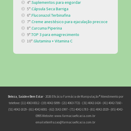
4°.
Suplementos para engordar
5°.
Cápsula Seca Barriga
6°.
Fluconazol Terbinafina
7°.
Creme anestésico para ejaculação precoce
8°.
Curcuma Piperina
9°.
TOP 3 para emagrecimento
10°.
Glutamina + Vitamina C
Beleza, Saúde e Bem Estar
· 2026 Eficácia Farmácia de Manipulação ® Atendimento por
telefone: (11) 4063-0012 - (19) 4042-5099 - (21) 4063-7721 - (31) 4042-1424 - (41) 4042-7160 -
(51) 4042-1829 - (61) 4042-6001 - (62) 3142-1997 - (71) 4042-1783 - (81) 4042-2029 - (85) 4042-
0995 Website: www.farmaciaeficacia.com.br
email:
ellenfrazao@farmaciaeficacia.com.br