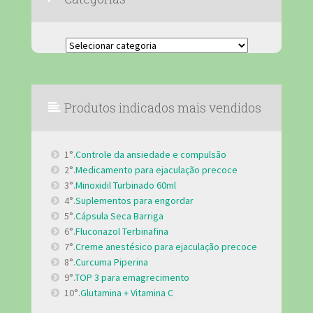
Categorias
Produtos indicados mais vendidos
1°.
Controle da ansiedade e compulsão
2°.
Medicamento para ejaculação precoce
3°.
Minoxidil Turbinado 60ml
4°.
Suplementos para engordar
5°.
Cápsula Seca Barriga
6°.
Fluconazol Terbinafina
7°.
Creme anestésico para ejaculação precoce
8°.
Curcuma Piperina
9°.
TOP 3 para emagrecimento
10°.
Glutamina + Vitamina C