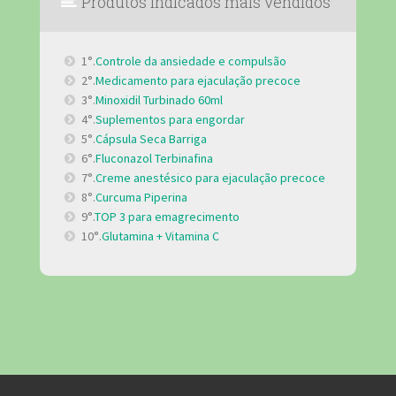
Produtos indicados mais vendidos
1°.
Controle da ansiedade e compulsão
2°.
Medicamento para ejaculação precoce
3°.
Minoxidil Turbinado 60ml
4°.
Suplementos para engordar
5°.
Cápsula Seca Barriga
6°.
Fluconazol Terbinafina
7°.
Creme anestésico para ejaculação precoce
8°.
Curcuma Piperina
9°.
TOP 3 para emagrecimento
10°.
Glutamina + Vitamina C