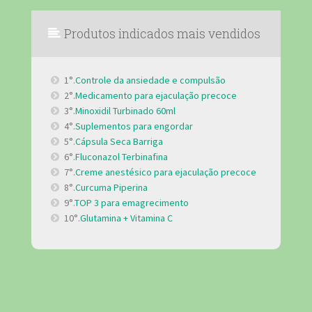
Produtos indicados mais vendidos
1°.
Controle da ansiedade e compulsão
2°.
Medicamento para ejaculação precoce
3°.
Minoxidil Turbinado 60ml
4°.
Suplementos para engordar
5°.
Cápsula Seca Barriga
6°.
Fluconazol Terbinafina
7°.
Creme anestésico para ejaculação precoce
8°.
Curcuma Piperina
9°.
TOP 3 para emagrecimento
10°.
Glutamina + Vitamina C