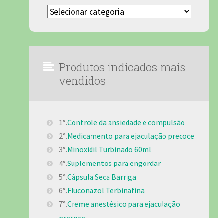
Categorias
Produtos indicados mais
vendidos
1°.
Controle da ansiedade e compulsão
2°.
Medicamento para ejaculação precoce
3°.
Minoxidil Turbinado 60ml
4°.
Suplementos para engordar
5°.
Cápsula Seca Barriga
6°.
Fluconazol Terbinafina
7°.
Creme anestésico para ejaculação
precoce