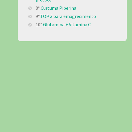
8°.
Curcuma Piperina
9°.
TOP 3 para emagrecimento
10°.
Glutamina + Vitamina C