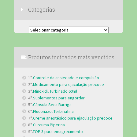
Categorias
Categorias
Produtos indicados mais vendidos
1°.
Controle da ansiedade e compulsão
2°.
Medicamento para ejaculação precoce
3°.
Minoxidil Turbinado 60ml
4°.
Suplementos para engordar
5°.
Cápsula Seca Barriga
6°.
Fluconazol Terbinafina
7°.
Creme anestésico para ejaculação precoce
8°.
Curcuma Piperina
9°.
TOP 3 para emagrecimento