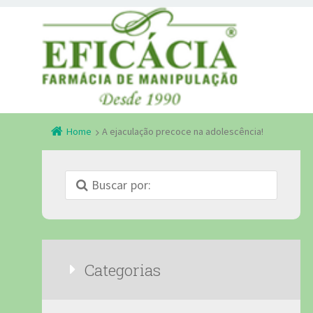
Home
A ejaculação precoce na adolescência!
Categorias