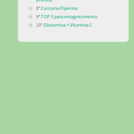
8°.
Curcuma Piperina
9°.
TOP 3 para emagrecimento
10°.
Glutamina + Vitamina C