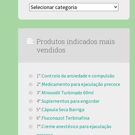
Categorias
Produtos indicados mais
vendidos
1°.
Controle da ansiedade e compulsão
2°.
Medicamento para ejaculação precoce
3°.
Minoxidil Turbinado 60ml
4°.
Suplementos para engordar
5°.
Cápsula Seca Barriga
6°.
Fluconazol Terbinafina
7°.
Creme anestésico para ejaculação
precoce