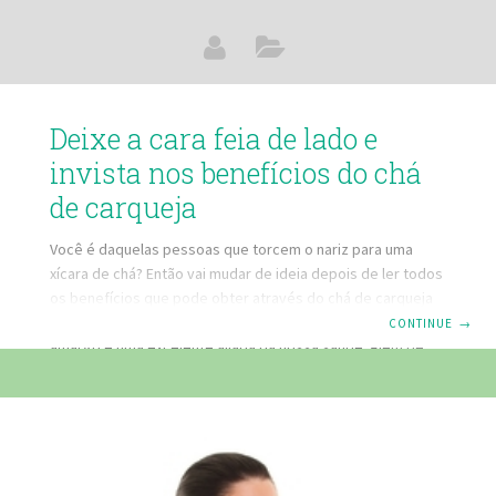
Deixe a cara feia de lado e
invista nos benefícios do chá
de carqueja
Você é daquelas pessoas que torcem o nariz para uma
xícara de chá? Então vai mudar de ideia depois de ler todos
os benefícios que pode obter através do chá de carqueja
que, apesar de ser popular e famosa por seu gosto
CONTINUE
→
amargo é uma excelente aliada da nossa saúde. Além de
suas propriedades antitérmicas a carqueja atua no controle
do nível de glicose no sangue e auxilia problemas
relacionados à má digestão, gastrite, diarreias e
desintoxicação do organismo. Sua ação diurética facilita a
eliminação