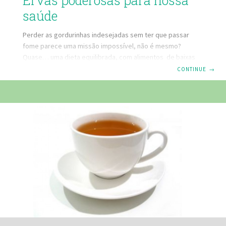
Ervas poderosas para nossa
saúde
Perder as gordurinhas indesejadas sem ter que passar
fome parece uma missão impossível, não é mesmo?
Quase… uma dieta equilibrada, com alimentos de baixas
calorias, que ativam o metabolismo e façam seu corpo
CONTINUE
→
queimar gordura é solução mais saudável e indicada. Mas, o
segredo mesmo é aliar essa alimentação equilibrada com
ervas para desintoxicar, desinchar, acelerar o
metabolismo, baixar a ansiedade, que auxiliam o
emagrecimento e a saúde do corpo em geral. Produzidas
pela Farmácia Eficácia as Cápsulas 3 ervas diuréticas
possuem uma potente fórmula que