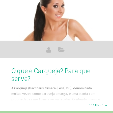
O que é Carqueja? Para que
serve?
A Carqueja (Baccharis trimera (Less) DC), denominada
muitas vezes como carqueja-amarga, é uma planta com
propriedades medicinais reconhecidas. Contendo imensos
ingredientes importantes, como os compostos alfa e beta-
CONTINUE
→
pineno, flavonas, saponinas, flavonóides, compostos