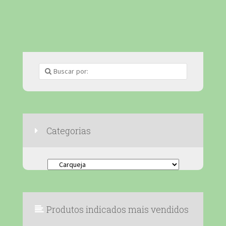
fenólicos, lactonas sesquiterpênicas, alcaloides, álcool
sesquiterpênico, entre outros, e por isso a carqueja, além
de ser importante na sua dieta de emagrecimento, pois
tem um efeito diurético, atua ainda no controle da diabetes
e combate os problemas digestivos e hepáticos. Podemos
sintetizar os seguintes benefícios desta planta: Tem efeito
diurético, promovendo o emagrecimento. Controla
Categorias
Categorias
Produtos indicados mais vendidos