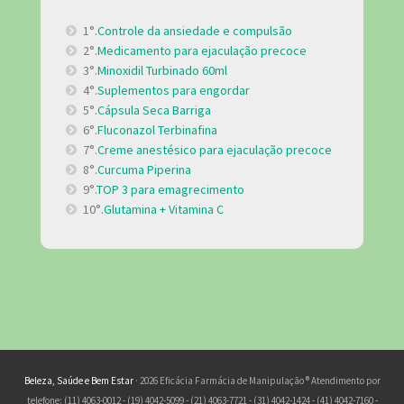
1°.
Controle da ansiedade e compulsão
2°.
Medicamento para ejaculação precoce
3°.
Minoxidil Turbinado 60ml
4°.
Suplementos para engordar
5°.
Cápsula Seca Barriga
6°.
Fluconazol Terbinafina
7°.
Creme anestésico para ejaculação precoce
8°.
Curcuma Piperina
9°.
TOP 3 para emagrecimento
10°.
Glutamina + Vitamina C
Beleza, Saúde e Bem Estar
· 2026 Eficácia Farmácia de Manipulação ® Atendimento por
telefone: (11) 4063-0012 - (19) 4042-5099 - (21) 4063-7721 - (31) 4042-1424 - (41) 4042-7160 -