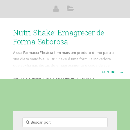
Nutri Shake: Emagrecer de
Forma Saborosa
A sua Farmácia Eficácia tem mais um produto ótimo para a
sua dieta saudável! Nutri Shake é uma fórmula inovadora
que auxilia nas dietas de emagrecimento e cuida da sua
pele, de uma maneira bem saborosa. Na verdade, este
CONTINUE
→
saboroso Shake guarda seu segredo nos ricos
componentes. Uma das principais propriedades é o silício
exsynutriment, que reduz a flacidez, promove a firmeza da
pele, retarda o envelhecimento, fortifica as unhas e os
cabelos e estimula a produção de colágeno e elastina no
corpo. A presença