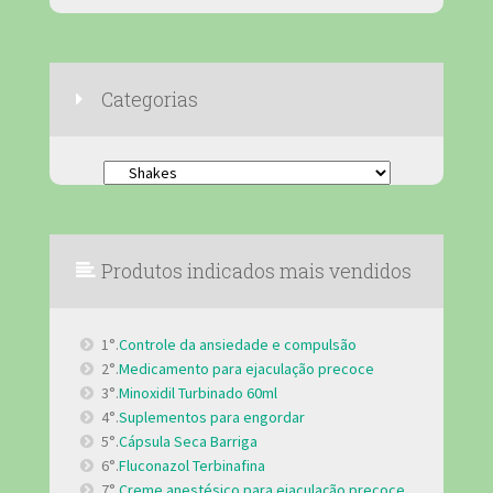
Categorias
Categorias
Produtos indicados mais vendidos
1°.
Controle da ansiedade e compulsão
2°.
Medicamento para ejaculação precoce
3°.
Minoxidil Turbinado 60ml
4°.
Suplementos para engordar
5°.
Cápsula Seca Barriga
6°.
Fluconazol Terbinafina
7°.
Creme anestésico para ejaculação precoce