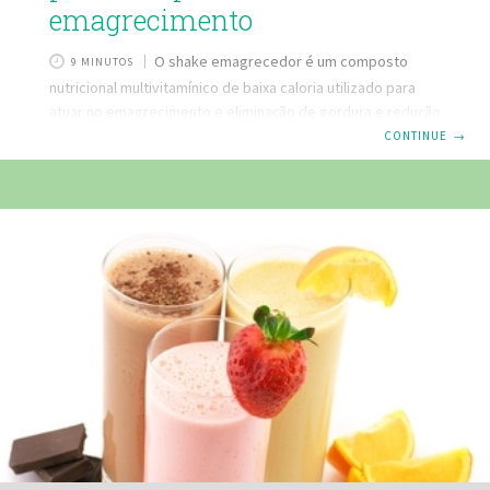
emagrecimento
O shake emagrecedor é um composto
9 MINUTOS
nutricional multivitamínico de baixa caloria utilizado para
atuar no emagrecimento e eliminação de gordura e redução
de peso, através da substituição de refeições diárias. Seu
CONTINUE
→
benefício é percebido após utilização prolongada do
produto. Ninguém pode negar que manter a forma e ainda
resguardar a saúde é o objetivo de muitas pessoas! E
todos sabemos que isso pode ser conquistado por meio
da prática de atividades físicas e alimentação equilibrada.
Além disso, os shakes para emagrecer podem lhe ajudar
também.