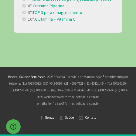
8°.
Curcuma Piperina
9°.
TOP 3 para emagrecimento
10°.
Glutamina + Vitamina C
Beleza, Saúde e Bem Estar
· 2026 Eficácia Farmácia de Manipulação ® Atendimento por
telefone: (11) 4063-0012 - (19) 4042-5099 - (21) 4063-7721 - (31) 4042-1424 - (41) 4042-7160 -
(51) 4042-1829 - (61) 4042-6001 - (62) 3142-1997 - (71) 4042-1783 - (81) 4042-2029 - (85) 4042-
0995 Website: www.farmaciaeficacia.com.br
email:
ellenfrazao@farmaciaeficacia.com.br
Beleza
Saúde
Contato