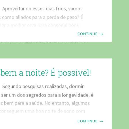
Aproveitando esses dias frios, vamos
ás como aliados para a perda de peso? É
her a melhor erva para consegui bons
om esta bebida. Neste artigo daremos boas
CONTINUE
→
os melhores chás emagrecedores naturais.
s nos artigos anteriores sobre os
o tempo frio para o emagrecimento, porém,
e continuar com a alimentação equilibrada,
bem a noite? É possível!
ercícios físicos e claro, uma bebida
a desintoxicar e contribuir para o bom
Segundo pesquisas realizadas, dormir
o dos rins. É muito
 ser um dos segredos para a longevidade, é
az bem para a saúde. No entanto, algumas
conseguem uma boa noite de sono com
ssa dificuldade pode ser decorrente de um
CONTINUE
→
ssivo ou de problemas neurológicos mas,