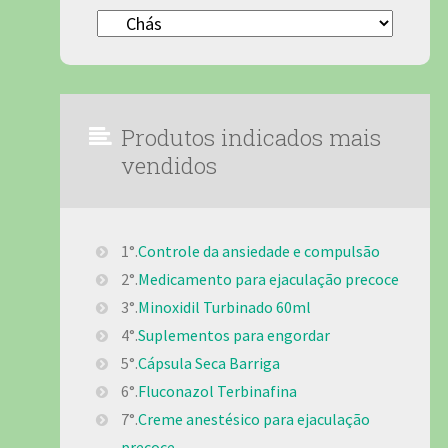
Categorias
Produtos indicados mais
vendidos
1°.
Controle da ansiedade e compulsão
2°.
Medicamento para ejaculação precoce
3°.
Minoxidil Turbinado 60ml
4°.
Suplementos para engordar
5°.
Cápsula Seca Barriga
6°.
Fluconazol Terbinafina
7°.
Creme anestésico para ejaculação
precoce