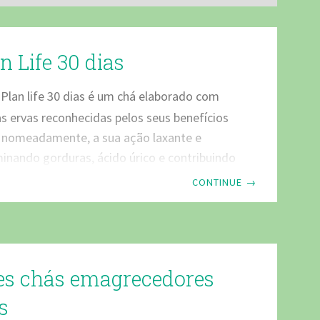
n Life 30 dias
Plan life 30 dias é um chá elaborado com
s ervas reconhecidas pelos seus benefícios
, nomeadamente, a sua ação laxante e
iminando gorduras, ácido úrico e contribuindo
etenção de líquidos. É ainda recomendando
CONTINUE
→
alistas como um ótimo produto para o
a obesidade, tendo como base a
Conheça a composição do Plan Life 30 dias
rvas que compõe este chá, podemos
es chás emagrecedores
seguintes: Boldo, que tendo propriedades
s