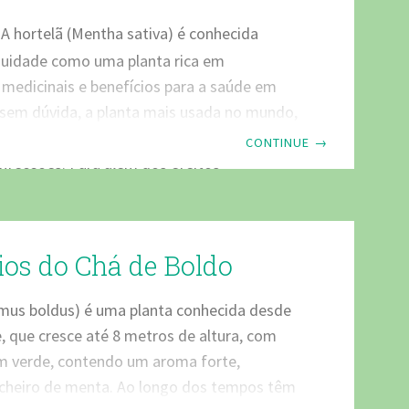
A hortelã (Mentha sativa) é conhecida
guidade como uma planta rica em
medicinais e benefícios para a saúde em
 sem dúvida, a planta mais usada no mundo,
ntrar-se numa ampla variedade de
CONTINUE
→
nfecções. Para além dos efeitos
já documentados pelos árabes, a hortelã
eguinte ampla gama de benefícios: Auxilio
ento. Auxilio no tratamento de tosses e
ios do Chá de Boldo
ncluindo dores de garganta. Excelente tônica
r o estresse e a ansiedade
mus boldus) é uma planta conhecida desde
, que cresce até 8 metros de altura, com
 verde, contendo um aroma forte,
cheiro de menta. Ao longo dos tempos têm