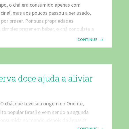
s benefícios. O Chapéu de Couro é uma
po, o chá era consumido apenas com
quática nativa e muito
cinal, mas aos poucos passou a ser usado,
por prazer. Por suas propriedades
 simples prazer em beber, o chá conquista a
devido lugar na mesa do brasileiro. Seus
CONTINUE
→
rapêuticos são realmente indubitáveis e seu
ora muito o processo digestivo. O Chá de
ais é um chá calmante, com frutas naturais
selecionadas, aromático e suave, com a
erva doce ajuda a aliviar
alidade e ideal para ser degustado
O chá, que teve sua origem no Oriente,
ito popular Brasil e vem sendo a segunda
consumida no mundo, depois da água! O
uitos chás oferecem a fórmula do bem viver,
CONTINUE
→