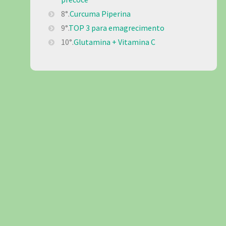
8°.
Curcuma Piperina
9°.
TOP 3 para emagrecimento
10°.
Glutamina + Vitamina C