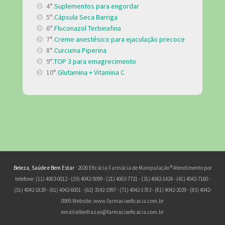
4°.
Suplementos para engordar
5°.
Cápsula Seca Barriga
6°.
Fluconazol Terbinafina
7°.
Creme anestésico para ejaculação precoce
8°.
Curcuma Piperina
9°.
TOP 3 para emagrecimento
10°.
Glutamina + Vitamina C
Beleza, Saúde e Bem Estar
· 2026 Eficácia Farmácia de Manipulação ® Atendimento por
telefone: (11) 4063-0012 - (19) 4042-5099 - (21) 4063-7721 - (31) 4042-1424 - (41) 4042-7160 -
(51) 4042-1829 - (61) 4042-6001 - (62) 3142-1997 - (71) 4042-1783 - (81) 4042-2029 - (85) 4042-
0995 Website: www.farmaciaeficacia.com.br
email:
ellenfrazao@farmaciaeficacia.com.br