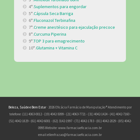
4°.
Suplementos para engordar
5°.
Cápsula Seca Barriga
6°.
Fluconazol Terbinafina
7°.
Creme anestésico para ejaculação precoce
8°.
Curcuma Piperina
9°.
TOP 3 para emagrecimento
10°.
Glutamina + Vitamina C
Beleza, Saúde e Bem Estar
· 2026 Eficácia Farmácia de Manipulação ® Atendimento por
telefone: (11) 4063-0012 - (19) 4042-5099 - (21) 4063-7721 - (31) 4042-1424 - (41) 4042-7160 -
(51) 4042-1829 - (61) 4042-6001 - (62) 3142-1997 - (71) 4042-1783 - (81) 4042-2029 - (85) 4042-
0995 Website: www.farmaciaeficacia.com.br
email:
ellenfrazao@farmaciaeficacia.com.br