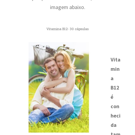
imagem abaixo.
Vitamina B12- 30 cápsulas
Vita
min
a
B12
é
con
heci
da
tam