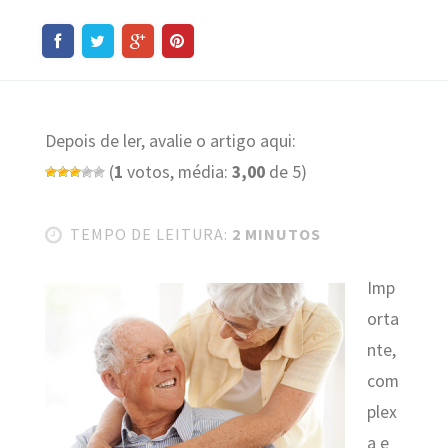
Depois de ler, avalie o artigo aqui:
(
1
votos, média:
3,00
de 5)
TEMPO DE LEITURA:
2 MINUTOS
Imp
orta
nte,
com
plex
a e