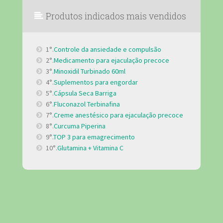
Produtos indicados mais vendidos
1°.
Controle da ansiedade e compulsão
2°.
Medicamento para ejaculação precoce
3°.
Minoxidil Turbinado 60ml
4°.
Suplementos para engordar
5°.
Cápsula Seca Barriga
6°.
Fluconazol Terbinafina
7°.
Creme anestésico para ejaculação precoce
8°.
Curcuma Piperina
9°.
TOP 3 para emagrecimento
10°.
Glutamina + Vitamina C