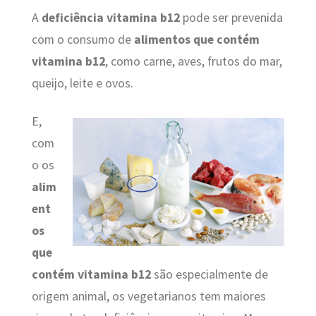
A
deficiência vitamina b12
pode ser prevenida
com o consumo de
alimentos que contém
vitamina b12
, como carne, aves, frutos do mar,
queijo, leite e ovos.
E,
com
o os
alim
ent
os
que
contém vitamina b12
são especialmente de
origem animal, os vegetarianos tem maiores