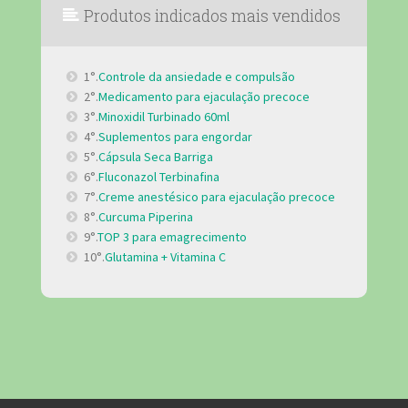
Produtos indicados mais vendidos
1°.
Controle da ansiedade e compulsão
2°.
Medicamento para ejaculação precoce
3°.
Minoxidil Turbinado 60ml
4°.
Suplementos para engordar
5°.
Cápsula Seca Barriga
6°.
Fluconazol Terbinafina
7°.
Creme anestésico para ejaculação precoce
8°.
Curcuma Piperina
9°.
TOP 3 para emagrecimento
10°.
Glutamina + Vitamina C