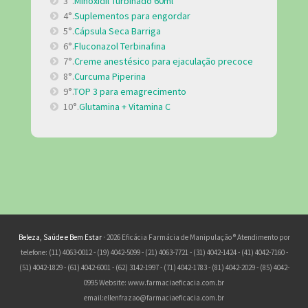
3°.
Minoxidil Turbinado 60ml
4°.
Suplementos para engordar
5°.
Cápsula Seca Barriga
6°.
Fluconazol Terbinafina
7°.
Creme anestésico para ejaculação precoce
8°.
Curcuma Piperina
9°.
TOP 3 para emagrecimento
10°.
Glutamina + Vitamina C
Beleza, Saúde e Bem Estar
· 2026 Eficácia Farmácia de Manipulação ® Atendimento por
telefone: (11) 4063-0012 - (19) 4042-5099 - (21) 4063-7721 - (31) 4042-1424 - (41) 4042-7160 -
(51) 4042-1829 - (61) 4042-6001 - (62) 3142-1997 - (71) 4042-1783 - (81) 4042-2029 - (85) 4042-
0995 Website: www.farmaciaeficacia.com.br
email:
ellenfrazao@farmaciaeficacia.com.br