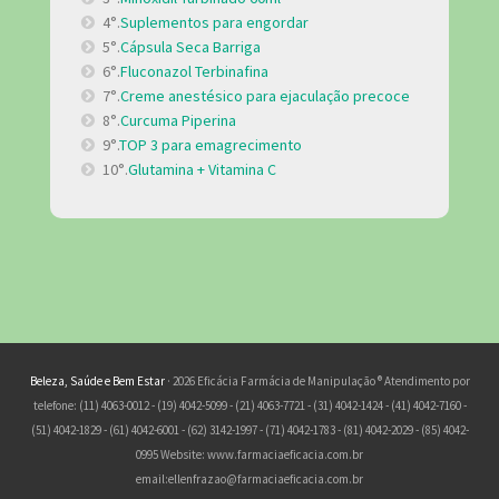
4°.
Suplementos para engordar
5°.
Cápsula Seca Barriga
6°.
Fluconazol Terbinafina
7°.
Creme anestésico para ejaculação precoce
8°.
Curcuma Piperina
9°.
TOP 3 para emagrecimento
10°.
Glutamina + Vitamina C
Beleza, Saúde e Bem Estar
· 2026 Eficácia Farmácia de Manipulação ® Atendimento por
telefone: (11) 4063-0012 - (19) 4042-5099 - (21) 4063-7721 - (31) 4042-1424 - (41) 4042-7160 -
(51) 4042-1829 - (61) 4042-6001 - (62) 3142-1997 - (71) 4042-1783 - (81) 4042-2029 - (85) 4042-
0995 Website: www.farmaciaeficacia.com.br
email:
ellenfrazao@farmaciaeficacia.com.br