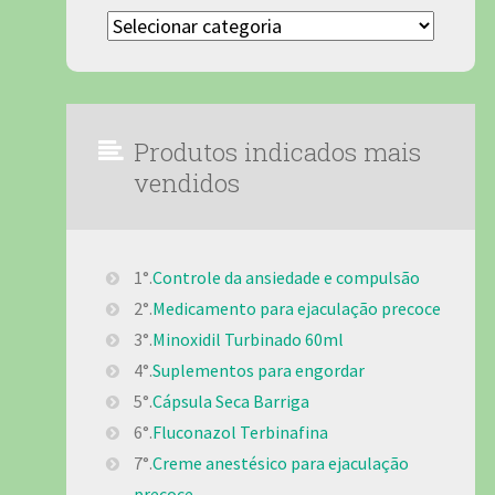
Categorias
Produtos indicados mais
vendidos
1°.
Controle da ansiedade e compulsão
2°.
Medicamento para ejaculação precoce
3°.
Minoxidil Turbinado 60ml
4°.
Suplementos para engordar
5°.
Cápsula Seca Barriga
6°.
Fluconazol Terbinafina
7°.
Creme anestésico para ejaculação
precoce