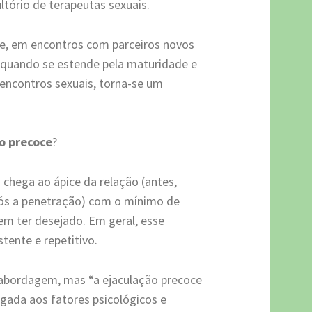
tório de terapeutas sexuais.
e, em encontros com parceiros novos
 quando se estende pela maturidade e
encontros sexuais, torna-se um
o precoce
?
hega ao ápice da relação (antes,
ós a penetração) com o mínimo de
em ter desejado. Em geral, esse
stente e repetitivo.
l abordagem, mas “a ejaculação precoce
igada aos fatores psicológicos e