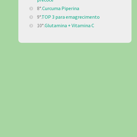
8°.
Curcuma Piperina
9°.
TOP 3 para emagrecimento
10°.
Glutamina + Vitamina C