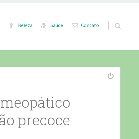
Pular para o conteúdo
Beleza
Saúde
Contato
omeopático
ção precoce