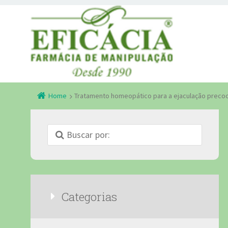
Home
Tratamento homeopático para a ejaculação preco
Categorias