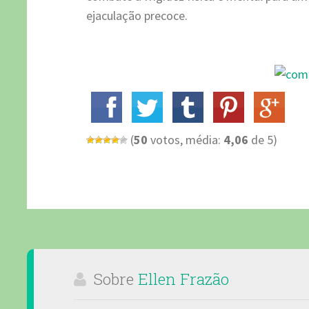
ejaculação precoce.
(
50
votos, média:
4,06
de 5)
Sobre
Ellen Frazão