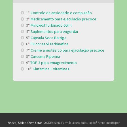
1°.
Controle da ansiedade e compulsão
2°.
Medicamento para ejaculação precoce
3°.
Minoxidil Turbinado 60ml
4°.
Suplementos para engordar
5°.
Cápsula Seca Barriga
6°.
Fluconazol Terbinafina
7°.
Creme anestésico para ejaculação precoce
8°.
Curcuma Piperina
9°.
TOP 3 para emagrecimento
10°.
Glutamina + Vitamina C
Beleza, Saúde e Bem Estar
· 2026 Eficácia Farmácia de Manipulação ® Atendimento por