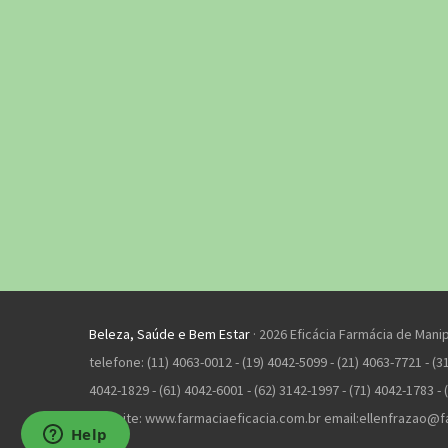
Beleza, Saúde e Bem Estar
· 2026 Eficácia Farmácia de Mani
telefone: (11) 4063-0012 - (19) 4042-5099 - (21) 4063-7721 - (31
4042-1829 - (61) 4042-6001 - (62) 3142-1997 - (71) 4042-1783 - 
Website: www.farmaciaeficacia.com.br email:
ellenfrazao@f