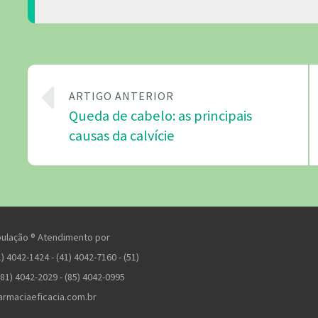
ARTIGO ANTERIOR
Queda de cabelo: as principais
causas da calvície
pulação ® Atendimento por
) 4042-1424 - (41) 4042-7160 - (51)
(81) 4042-2029 - (85) 4042-0995
armaciaeficacia.com.br