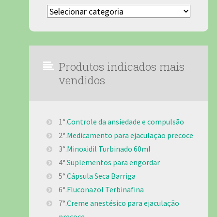
Categorias
Produtos indicados mais
vendidos
1°.
Controle da ansiedade e compulsão
2°.
Medicamento para ejaculação precoce
3°.
Minoxidil Turbinado 60ml
4°.
Suplementos para engordar
5°.
Cápsula Seca Barriga
6°.
Fluconazol Terbinafina
7°.
Creme anestésico para ejaculação
precoce