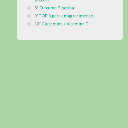
8°.
Curcuma Piperina
9°.
TOP 3 para emagrecimento
10°.
Glutamina + Vitamina C