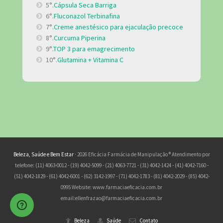
5°.
Cápsula Seca Barriga
6°.
Fluconazol Terbinafina
7°.
Creme anestésico para ejaculação precoce
8°.
Curcuma Piperina
9°.
TOP 3 para emagrecimento
10°.
Glutamina + Vitamina C
Beleza, Saúde e Bem Estar
· 2026 Eficácia Farmácia de Manipulação ® Atendimento por
telefone: (11) 4063-0012 - (19) 4042-5099 - (21) 4063-7721 - (31) 4042-1424 - (41) 4042-7160 -
(51) 4042-1829 - (61) 4042-6001 - (62) 3142-1997 - (71) 4042-1783 - (81) 4042-2029 - (85) 4042-
0995 Website: www.farmaciaeficacia.com.br
email:
ellenfrazao@farmaciaeficacia.com.br
Beleza
Saúde
Contato