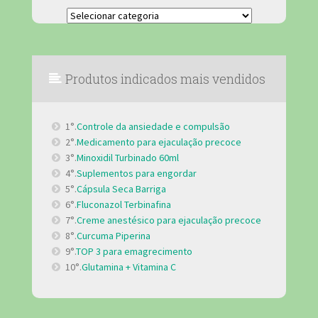
Categorias
Produtos indicados mais vendidos
1°.
Controle da ansiedade e compulsão
2°.
Medicamento para ejaculação precoce
3°.
Minoxidil Turbinado 60ml
4°.
Suplementos para engordar
5°.
Cápsula Seca Barriga
6°.
Fluconazol Terbinafina
7°.
Creme anestésico para ejaculação precoce
8°.
Curcuma Piperina
9°.
TOP 3 para emagrecimento
10°.
Glutamina + Vitamina C