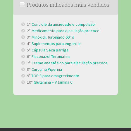
Produtos indicados mais vendidos
1°.
Controle da ansiedade e compulsão
2°.
Medicamento para ejaculação precoce
3°.
Minoxidil Turbinado 60ml
4°.
Suplementos para engordar
5°.
Cápsula Seca Barriga
6°.
Fluconazol Terbinafina
7°.
Creme anestésico para ejaculação precoce
8°.
Curcuma Piperina
9°.
TOP 3 para emagrecimento
10°.
Glutamina + Vitamina C