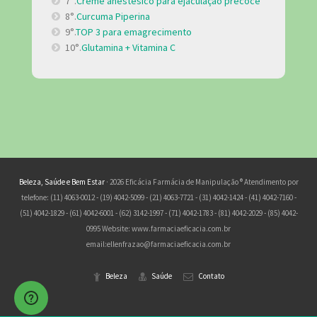
7°.
Creme anestésico para ejaculação precoce
8°.
Curcuma Piperina
9°.
TOP 3 para emagrecimento
10°.
Glutamina + Vitamina C
Beleza, Saúde e Bem Estar
· 2026 Eficácia Farmácia de Manipulação ® Atendimento por
telefone: (11) 4063-0012 - (19) 4042-5099 - (21) 4063-7721 - (31) 4042-1424 - (41) 4042-7160 -
(51) 4042-1829 - (61) 4042-6001 - (62) 3142-1997 - (71) 4042-1783 - (81) 4042-2029 - (85) 4042-
0995 Website: www.farmaciaeficacia.com.br
email:
ellenfrazao@farmaciaeficacia.com.br
Beleza
Saúde
Contato