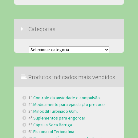
Categorias
Categorias
Produtos indicados mais vendidos
1°.
Controle da ansiedade e compulsão
2°.
Medicamento para ejaculação precoce
3°.
Minoxidil Turbinado 60ml
4°.
Suplementos para engordar
5°.
Cápsula Seca Barriga
6°.
Fluconazol Terbinafina