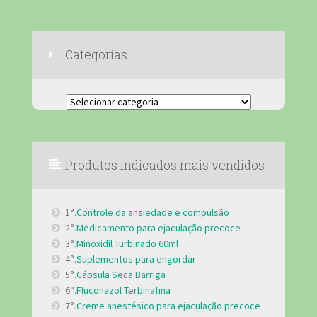
Categorias
Categorias
Produtos indicados mais vendidos
1°.
Controle da ansiedade e compulsão
2°.
Medicamento para ejaculação precoce
3°.
Minoxidil Turbinado 60ml
4°.
Suplementos para engordar
5°.
Cápsula Seca Barriga
6°.
Fluconazol Terbinafina
7°.
Creme anestésico para ejaculação precoce