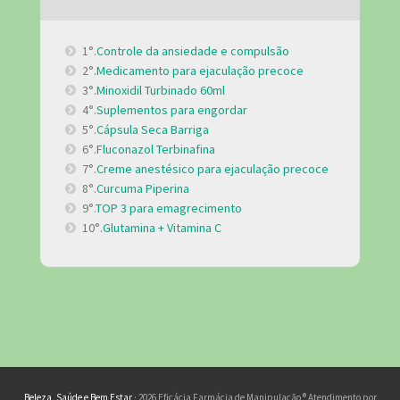
1°.
Controle da ansiedade e compulsão
2°.
Medicamento para ejaculação precoce
3°.
Minoxidil Turbinado 60ml
4°.
Suplementos para engordar
5°.
Cápsula Seca Barriga
6°.
Fluconazol Terbinafina
7°.
Creme anestésico para ejaculação precoce
8°.
Curcuma Piperina
9°.
TOP 3 para emagrecimento
10°.
Glutamina + Vitamina C
Beleza, Saúde e Bem Estar
· 2026 Eficácia Farmácia de Manipulação ® Atendimento por