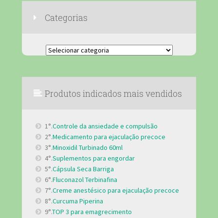
Categorias
Categorias
Produtos indicados mais vendidos
1°.
Controle da ansiedade e compulsão
2°.
Medicamento para ejaculação precoce
3°.
Minoxidil Turbinado 60ml
4°.
Suplementos para engordar
5°.
Cápsula Seca Barriga
6°.
Fluconazol Terbinafina
7°.
Creme anestésico para ejaculação precoce
8°.
Curcuma Piperina
9°.
TOP 3 para emagrecimento