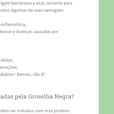
rigem bacteriana e viral, somente para
m como algumas de suas vantagens:
-inflamatória;
lerose e doenças causadas por
élulas;
lamações;
celulites! Demais, não é?
tadas pela Groselha Negra?
odem ser tratados com esse produto