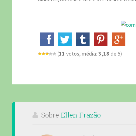
(
11
votos, média:
3,18
de 5)
Sobre
Ellen Frazão