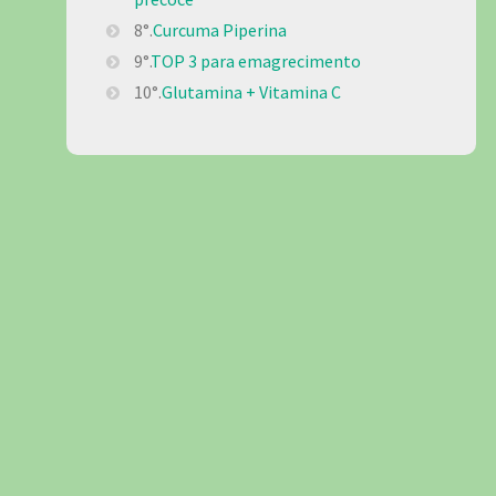
8°.
Curcuma Piperina
9°.
TOP 3 para emagrecimento
10°.
Glutamina + Vitamina C