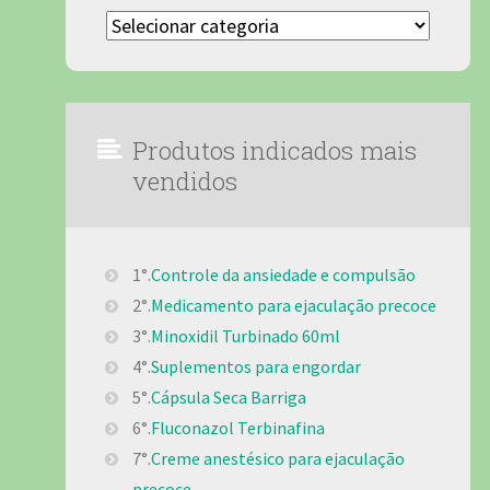
Categorias
Produtos indicados mais
vendidos
1°.
Controle da ansiedade e compulsão
2°.
Medicamento para ejaculação precoce
3°.
Minoxidil Turbinado 60ml
4°.
Suplementos para engordar
5°.
Cápsula Seca Barriga
6°.
Fluconazol Terbinafina
7°.
Creme anestésico para ejaculação
precoce