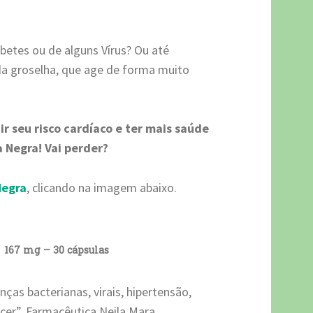
betes ou de alguns Vírus? Ou até
da groselha, que age de forma muito
.
ir seu risco cardíaco e ter mais saúde
a Negra! Vai perder?
Negra
, clicando na imagem abaixo.
167 mg – 30 cápsulas
ças bacterianas, virais, hipertensão,
cer”. Farmacêutica Neila Mara.