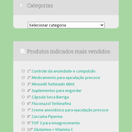
Categorias
Categorias
Produtos indicados mais vendidos
1°.
Controle da ansiedade e compulsão
2°.
Medicamento para ejaculação precoce
3°.
Minoxidil Turbinado 60ml
4°.
Suplementos para engordar
5°.
Cápsula Seca Barriga
6°.
Fluconazol Terbinafina
7°.
Creme anestésico para ejaculação precoce
8°.
Curcuma Piperina
9°.
TOP 3 para emagrecimento
10°.
Glutamina + Vitamina C