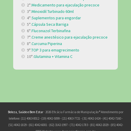
2°.
Medicamento para ejaculação precoce
3°.
Minoxidil Turbinado 60ml
4°.
Suplementos para engordar
5°.
Cápsula Seca Barriga
6°.
Fluconazol Terbinafina
7°.
Creme anestésico para ejaculação precoce
8°.
Curcuma Piperina
9°.
TOP 3 para emagrecimento
10°.
Glutamina + Vitamina C
Beleza, Saúde e Bem Estar
· 2026 Eficácia Farmácia de Manipulação ® Atendimento por
telefone: (11) 4063-0012 - (19) 4042-5099 - (21) 4063-7721 - (31) 4042-1424 - (41) 4042-7160 -
(51) 4042-1829 - (61) 4042-6001 - (62) 3142-1997 - (71) 4042-1783 - (81) 4042-2029 - (85) 4042-