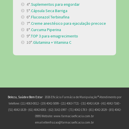
4°.
Suplementos para engordar
5°.
Cápsula Seca Barriga
6°.
Fluconazol Terbinafina
7°.
Creme anestésico para ejaculação precoce
8°.
Curcuma Piperina
9°.
TOP 3 para emagrecimento
10°.
Glutamina + Vitamina C
Beleza, Saúde e Bem Estar
· 2026 Eficácia Farmácia de Manipulação ® Atendimento por
telefone: (11) 4063-0012 - (19) 4042-5099 - (21) 4063-7721 - (31) 4042-1424 - (41) 4042-7160 -
(51) 4042-1829 - (61) 4042-6001 - (62) 3142-1997 - (71) 4042-1783 - (81) 4042-2029 - (85) 4042-
0995 Website: www.farmaciaeficacia.com.br
email:
ellenfrazao@farmaciaeficacia.com.br