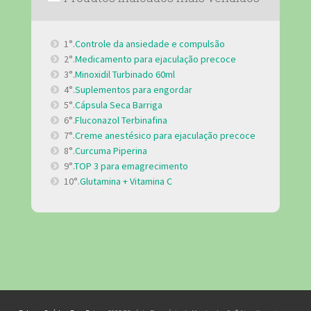
1°.
Controle da ansiedade e compulsão
2°.
Medicamento para ejaculação precoce
3°.
Minoxidil Turbinado 60ml
4°.
Suplementos para engordar
5°.
Cápsula Seca Barriga
6°.
Fluconazol Terbinafina
7°.
Creme anestésico para ejaculação precoce
8°.
Curcuma Piperina
9°.
TOP 3 para emagrecimento
10°.
Glutamina + Vitamina C