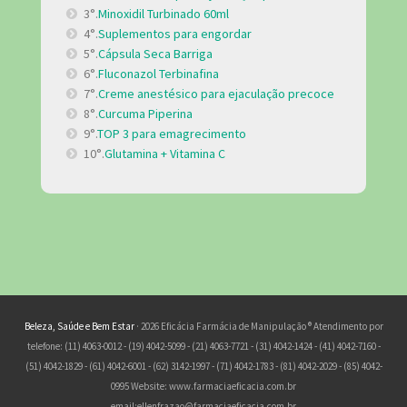
3°.
Minoxidil Turbinado 60ml
4°.
Suplementos para engordar
5°.
Cápsula Seca Barriga
6°.
Fluconazol Terbinafina
7°.
Creme anestésico para ejaculação precoce
8°.
Curcuma Piperina
9°.
TOP 3 para emagrecimento
10°.
Glutamina + Vitamina C
Beleza, Saúde e Bem Estar
· 2026 Eficácia Farmácia de Manipulação ® Atendimento por
telefone: (11) 4063-0012 - (19) 4042-5099 - (21) 4063-7721 - (31) 4042-1424 - (41) 4042-7160 -
(51) 4042-1829 - (61) 4042-6001 - (62) 3142-1997 - (71) 4042-1783 - (81) 4042-2029 - (85) 4042-
0995 Website: www.farmaciaeficacia.com.br
email:
ellenfrazao@farmaciaeficacia.com.br