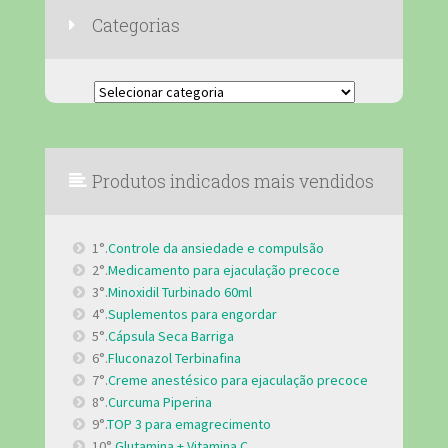
Categorias
Categorias
Produtos indicados mais vendidos
1°.
Controle da ansiedade e compulsão
2°.
Medicamento para ejaculação precoce
3°.
Minoxidil Turbinado 60ml
4°.
Suplementos para engordar
5°.
Cápsula Seca Barriga
6°.
Fluconazol Terbinafina
7°.
Creme anestésico para ejaculação precoce
8°.
Curcuma Piperina
9°.
TOP 3 para emagrecimento
10°.
Glutamina + Vitamina C