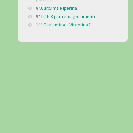
8°.
Curcuma Piperina
9°.
TOP 3 para emagrecimento
10°.
Glutamina + Vitamina C