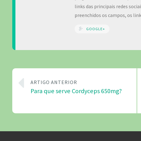
links das principais redes soci
preenchidos os campos, os lin
GOOGLE+
ARTIGO ANTERIOR
Para que serve Cordyceps 650mg?