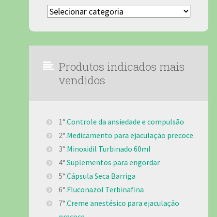
Categorias
Produtos indicados mais
vendidos
1°.
Controle da ansiedade e compulsão
2°.
Medicamento para ejaculação precoce
3°.
Minoxidil Turbinado 60ml
4°.
Suplementos para engordar
5°.
Cápsula Seca Barriga
6°.
Fluconazol Terbinafina
7°.
Creme anestésico para ejaculação
precoce