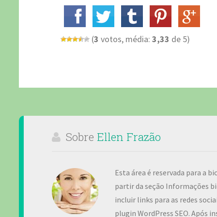
(
3
votos, média:
3,33
de 5)
Sobre
Ellen Frazão
Esta área é reservada para a bi
partir da seção Informações bi
incluir links para as redes soc
plugin WordPress SEO. Após ins