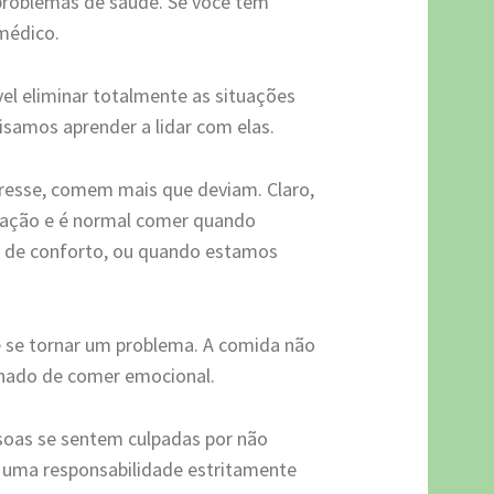
 problemas de saúde. Se você tem
médico.
vel eliminar totalmente as situações
cisamos aprender a lidar com elas.
tresse, comem mais que deviam. Claro,
tação e é normal comer quando
o de conforto, ou quando estamos
e se tornar um problema. A comida não
inado de comer emocional.
soas se sentem culpadas por não
e uma responsabilidade estritamente