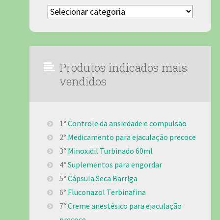
Categorias
Produtos indicados mais
vendidos
1°.
Controle da ansiedade e compulsão
2°.
Medicamento para ejaculação precoce
3°.
Minoxidil Turbinado 60ml
4°.
Suplementos para engordar
5°.
Cápsula Seca Barriga
6°.
Fluconazol Terbinafina
7°.
Creme anestésico para ejaculação
precoce