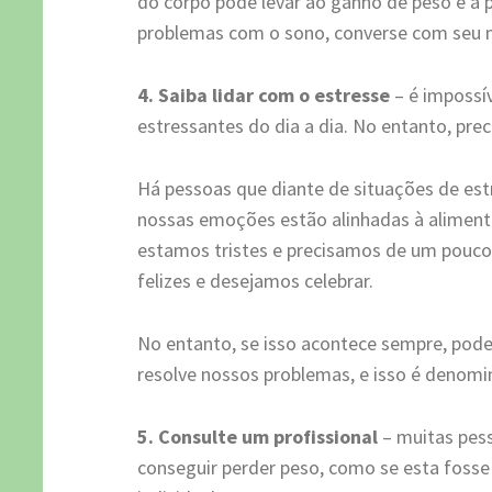
do corpo pode levar ao ganho de peso e a
problemas com o sono, converse com seu 
4. Saiba lidar com o estresse
– é impossí
estressantes do dia a dia. No entanto, pre
Há pessoas que diante de situações de es
nossas emoções estão alinhadas à alimen
estamos tristes e precisamos de um pouc
felizes e desejamos celebrar.
No entanto, se isso acontece sempre, pod
resolve nossos problemas, e isso é denom
5. Consulte um profissional
– muitas pes
conseguir perder peso, como se esta foss