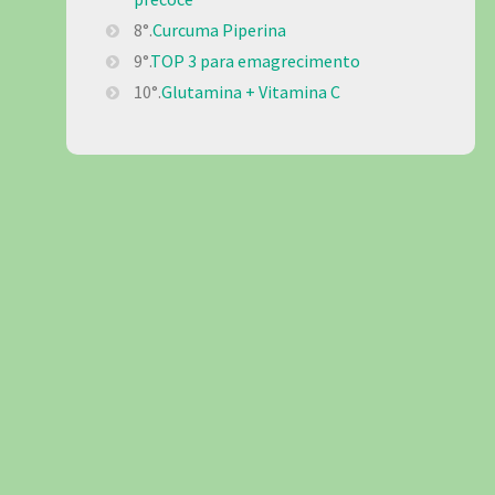
8°.
Curcuma Piperina
9°.
TOP 3 para emagrecimento
10°.
Glutamina + Vitamina C