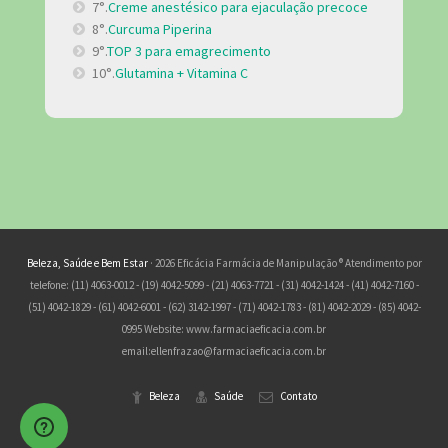
7°.
Creme anestésico para ejaculação precoce
8°.
Curcuma Piperina
9°.
TOP 3 para emagrecimento
10°.
Glutamina + Vitamina C
Beleza, Saúde e Bem Estar
· 2026 Eficácia Farmácia de Manipulação ® Atendimento por
telefone: (11) 4063-0012 - (19) 4042-5099 - (21) 4063-7721 - (31) 4042-1424 - (41) 4042-7160 -
(51) 4042-1829 - (61) 4042-6001 - (62) 3142-1997 - (71) 4042-1783 - (81) 4042-2029 - (85) 4042-
0995 Website: www.farmaciaeficacia.com.br
email:
ellenfrazao@farmaciaeficacia.com.br
Beleza
Saúde
Contato