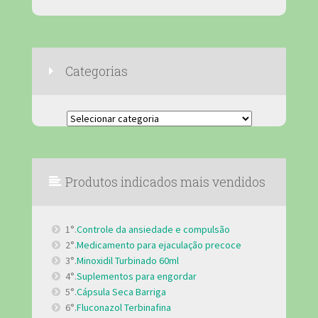
Categorias
Categorias
Produtos indicados mais vendidos
1°.
Controle da ansiedade e compulsão
2°.
Medicamento para ejaculação precoce
3°.
Minoxidil Turbinado 60ml
4°.
Suplementos para engordar
5°.
Cápsula Seca Barriga
6°.
Fluconazol Terbinafina