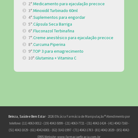
2°.
Medicamento para ejaculação precoce
3°.
Minoxidil Turbinado 60ml
4°.
Suplementos para engordar
5°.
Cápsula Seca Barriga
6°.
Fluconazol Terbinafina
7°.
Creme anestésico para ejaculação precoce
8°.
Curcuma Piperina
9°.
TOP 3 para emagrecimento
10°.
Glutamina + Vitamina C
Beleza, Saúde e Bem Estar
· 2026 Eficácia Farmácia de Manipulação ® Atendimento por
telefone: (11) 4063-0012 - (19) 4042-5099 - (21) 4063-7721 - (31) 4042-1424 - (41) 4042-7160 -
(51) 4042-1829 - (61) 4042-6001 - (62) 3142-1997 - (71) 4042-1783 - (81) 4042-2029 - (85) 4042-
0995 Website: www.farmaciaeficacia.com.br