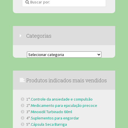
Categorias
Categorias
Produtos indicados mais vendidos
1°.
Controle da ansiedade e compulsão
2°.
Medicamento para ejaculação precoce
3°.
Minoxidil Turbinado 60ml
4°.
Suplementos para engordar
5°.
Cápsula Seca Barriga