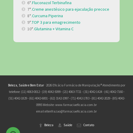
6°.
Fluconazol Terbinafina
7°.
Creme anestésico para ejaculação precoce
8°.
Curcuma Piperina
9°.
TOP 3 para emagrecimento
10°.
Glutamina + Vitamina C
Beleza, Saúde e Bem Estar
· 2026 Eficácia Farmácia de Manipulação ® Atendimento por
telefone: (11) 4063-0012 - (19) 4042-5099 - (21) 4063-7721 - (31) 4042-1424 - (41) 4042-7160 -
(51) 4042-1829 - (61) 4042-6001 - (62) 3142-1997 - (71) 4042-1783 - (81) 4042-2029 - (85) 4042-
0995 Website: www.farmaciaeficacia.com.br
email:
ellenfrazao@farmaciaeficacia.com.br
Beleza
Saúde
Contato