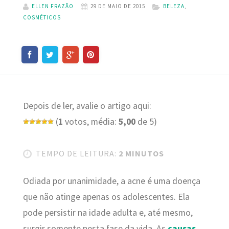
ELLEN FRAZÃO
29 DE MAIO DE 2015
BELEZA
,
COSMÉTICOS
Depois de ler, avalie o artigo aqui:
(
1
votos, média:
5,00
de 5)
TEMPO DE LEITURA:
2 MINUTOS
Odiada por unanimidade, a acne é uma doença
que não atinge apenas os adolescentes. Ela
pode persistir na idade adulta e, até mesmo,
surgir somente nesta fase da vida. As
causas