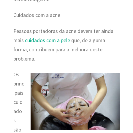
Cuidados com a acne
Pessoas portadoras da acne devem ter ainda
mais
cuidados com a pele
que, de alguma
forma, contribuem para a melhora deste
problema.
Os
princ
ipais
cuid
ado
s
são: