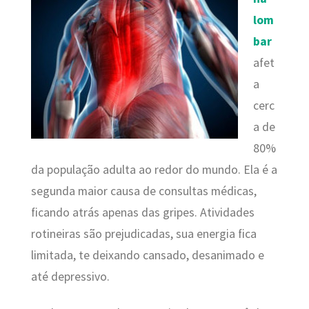
lom
bar
afet
a
cerc
a de
80%
da população adulta ao redor do mundo. Ela é a
segunda maior causa de consultas médicas,
ficando atrás apenas das gripes. Atividades
rotineiras são prejudicadas, sua energia fica
limitada, te deixando cansado, desanimado e
até depressivo.