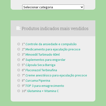
Categorias
Produtos indicados mais vendidos
1°.
Controle da ansiedade e compulsão
2°.
Medicamento para ejaculação precoce
3°.
Minoxidil Turbinado 60ml
4°.
Suplementos para engordar
5°.
Cápsula Seca Barriga
6°.
Fluconazol Terbinafina
7°.
Creme anestésico para ejaculação precoce
8°.
Curcuma Piperina
9°.
TOP 3 para emagrecimento
10°.
Glutamina + Vitamina C