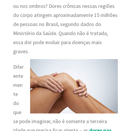
ou nos ombros? Dores crônicas nessas regiões
do corpo atingem aproximadamente 15 milhões
de pessoas no Brasil, segundo dados do
Ministério da Saúde. Quando não é tratada,
essa dor pode evoluir para doenças mais
graves.
Difer
ente
men
te
do
que
se pode imaginar, não é somente a terceira
idade que precisa ficar atenta – as
dores nas