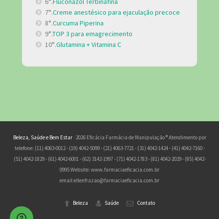
6°.
Fluconazol Terbinafina
7°.
Creme anestésico para ejaculação precoce
8°.
Curcuma Piperina
9°.
TOP 3 para emagrecimento
10°.
Glutamina + Vitamina C
Beleza, Saúde e Bem Estar
· 2026 Eficácia Farmácia de Manipulação ® Atendimento por
telefone: (11) 4063-0012 - (19) 4042-5099 - (21) 4063-7721 - (31) 4042-1424 - (41) 4042-7160 -
(51) 4042-1829 - (61) 4042-6001 - (62) 3142-1997 - (71) 4042-1783 - (81) 4042-2029 - (85) 4042-
0995 Website: www.farmaciaeficacia.com.br
email:
ellenfrazao@farmaciaeficacia.com.br
Beleza
Saúde
Contato