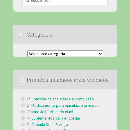
Categorias
Categorias
Produtos indicados mais vendidos
1°.
Controle da ansiedade e compulsão
2°.
Medicamento para ejaculação precoce
3°.
Minoxidil Turbinado 60ml
4°.
Suplementos para engordar
5°.
Cápsula Seca Barriga