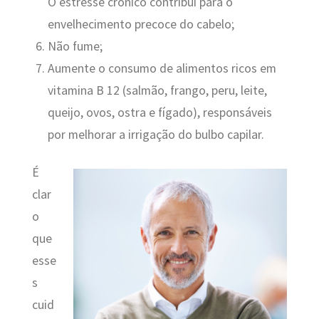
O estresse crônico contribui para o
envelhecimento precoce do cabelo;
Não fume;
Aumente o consumo de alimentos ricos em
vitamina B 12 (salmão, frango, peru, leite,
queijo, ovos, ostra e fígado), responsáveis
por melhorar a irrigação do bulbo capilar.
É
clar
o
que
esse
s
cuid