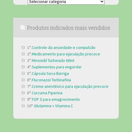
Categorias
Produtos indicados mais vendidos
1°.
Controle da ansiedade e compulsão
2°.
Medicamento para ejaculação precoce
3°.
Minoxidil Turbinado 60ml
4°.
Suplementos para engordar
5°.
Cápsula Seca Barriga
6°.
Fluconazol Terbinafina
7°.
Creme anestésico para ejaculação precoce
8°.
Curcuma Piperina
9°.
TOP 3 para emagrecimento
10°.
Glutamina + Vitamina C