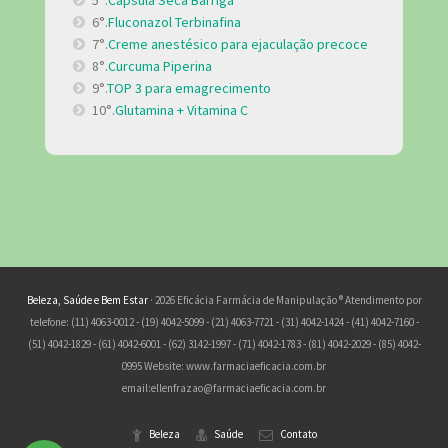
5°.
Cápsula Seca Barriga
6°.
Fluconazol Terbinafina
7°.
Creme anestésico para ejaculação precoce
8°.
Curcuma Piperina
9°.
TOP 3 para emagrecimento
10°.
Glutamina + Vitamina C
Beleza, Saúde e Bem Estar
· 2026 Eficácia Farmácia de Manipulação ® Atendimento por
telefone: (11) 4063-0012 - (19) 4042-5099 - (21) 4063-7721 - (31) 4042-1424 - (41) 4042-7160 -
(51) 4042-1829 - (61) 4042-6001 - (62) 3142-1997 - (71) 4042-1783 - (81) 4042-2029 - (85) 4042-
0995 Website: www.farmaciaeficacia.com.br
email:
ellenfrazao@farmaciaeficacia.com.br
Beleza
Saúde
Contato