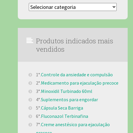
Categorias
Produtos indicados mais
vendidos
1°.
Controle da ansiedade e compulsão
2°.
Medicamento para ejaculação precoce
3°.
Minoxidil Turbinado 60ml
4°.
Suplementos para engordar
5°.
Cápsula Seca Barriga
6°.
Fluconazol Terbinafina
7°.
Creme anestésico para ejaculação
precoce