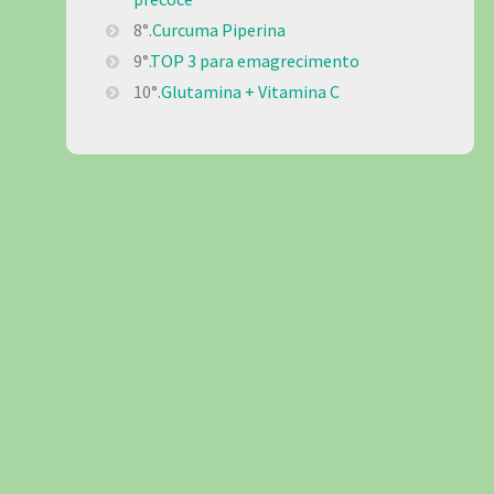
8°.
Curcuma Piperina
9°.
TOP 3 para emagrecimento
10°.
Glutamina + Vitamina C