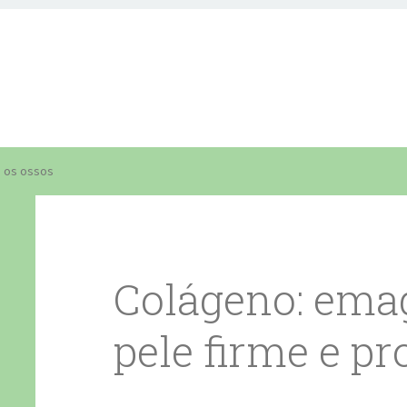
e os ossos
Colágeno: emag
pele firme e pr