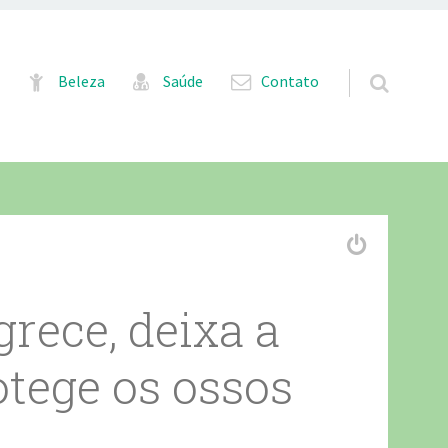
Pular para o conteúdo
Beleza
Saúde
Contato
rece, deixa a
otege os ossos