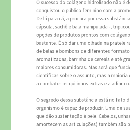
O sucesso do colágeno hidrolisado não é d
conquistou o público feminino com a prome
De lá para cá, a procura por essa substânc
cápsula, sachê e bala manipulada -, tripli
opções de produtos prontos com colágen
bastante. É só dar uma olhada na pratelei
de balas e bombons de diferentes formato
aromatizadas, barrinha de cereais e até gra
maiores consumidoras. Mas será que func
científicas sobre o assunto, mas a maioria
a combater os quilinhos extras e a adiar o
O segredo dessa substância está no fato d
organismo é capaz de produzir. Uma de suas
que dão sustentação à pele. Cabelos, unhas
amortecem as articulações) também são ben