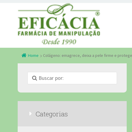
Home
Colágeno: emagrece, deixa a pele firme e proteg
Categorias