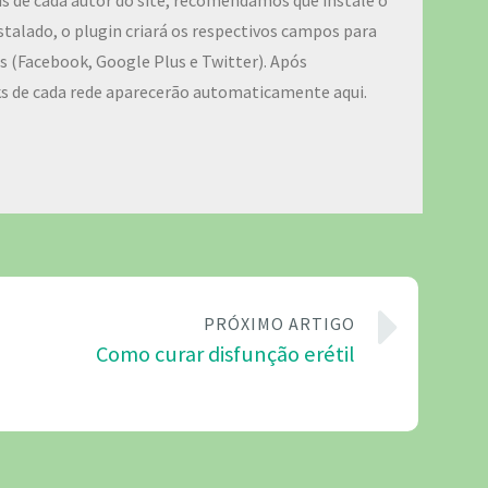
iais de cada autor do site, recomendamos que instale o
talado, o plugin criará os respectivos campos para
ais (Facebook, Google Plus e Twitter). Após
ks de cada rede aparecerão automaticamente aqui.
PRÓXIMO ARTIGO
Como curar disfunção erétil