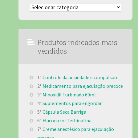
Categorias
Produtos indicados mais
vendidos
1°.
Controle da ansiedade e compulsão
2°.
Medicamento para ejaculação precoce
3°.
Minoxidil Turbinado 60ml
4°.
Suplementos para engordar
5°.
Cápsula Seca Barriga
6°.
Fluconazol Terbinafina
7°.
Creme anestésico para ejaculação
precoce