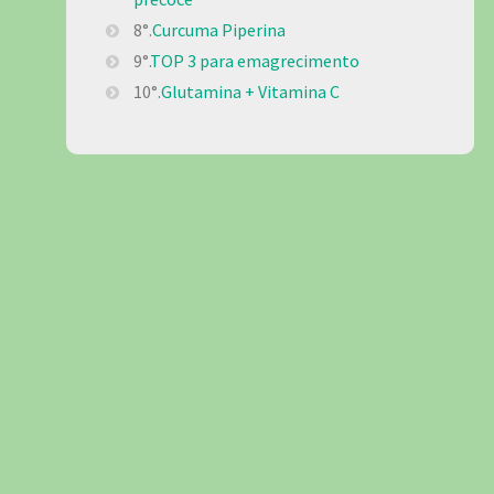
8°.
Curcuma Piperina
9°.
TOP 3 para emagrecimento
10°.
Glutamina + Vitamina C