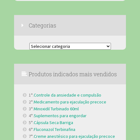
Categorias
Categorias
Produtos indicados mais vendidos
1°.
Controle da ansiedade e compulsão
2°.
Medicamento para ejaculação precoce
3°.
Minoxidil Turbinado 60ml
4°.
Suplementos para engordar
5°.
Cápsula Seca Barriga
6°.
Fluconazol Terbinafina
7°.
Creme anestésico para ejaculação precoce